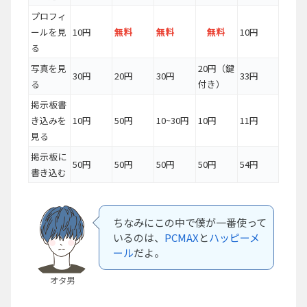
プロフィ
ールを見
10円
無料
無料
無料
10円
る
写真を見
20円（鍵
30円
20円
30円
33円
る
付き）
掲示板書
き込みを
10円
50円
10~30円
10円
11円
見る
掲示板に
50円
50円
50円
50円
54円
書き込む
ちなみにこの中で僕が一番使って
いるのは、
PCMAX
と
ハッピーメ
ール
だよ。
オタ男