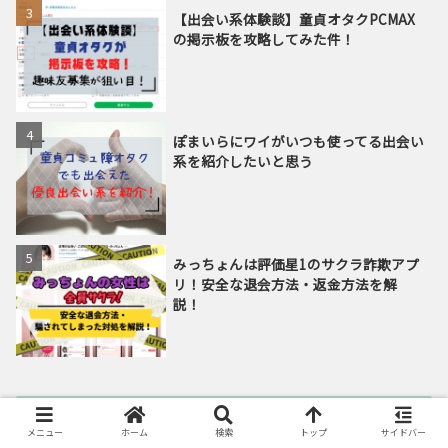
【出会い系体験談】童貞オタクPCMAX
の掲示板を攻略してみた件！
ぽまいらにワイがいつも使ってる出会い
系を紹介したいと思う
みっちょんは評価星1のサクラ詐欺アプ
リ！安全な退会方法・返金方法を解
説！
新着記事
メニュー
ホーム
検索
トップ
サイドバー